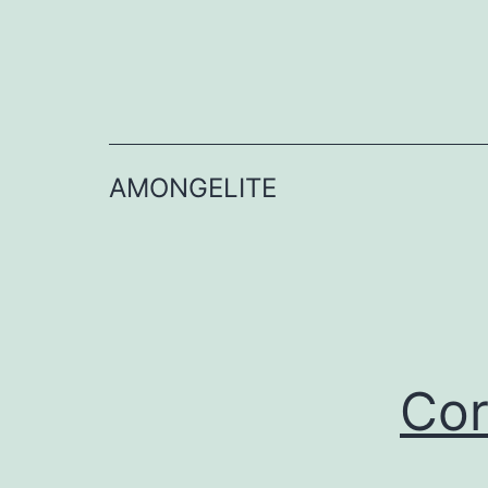
Skip
to
content
AMONGELITE
Cor