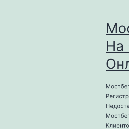
Мос
На 
Онл
Мостбет
Регистр
Недоста
Мостбе
Клиенто