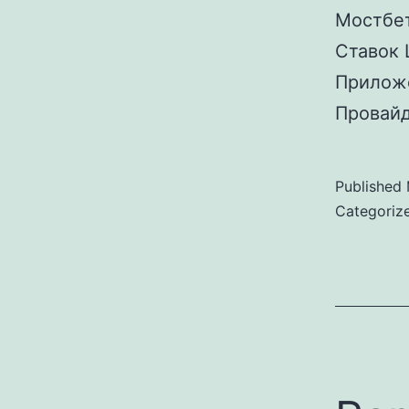
Мостбет
Ставок 
Приложе
Провай
Published
Categoriz