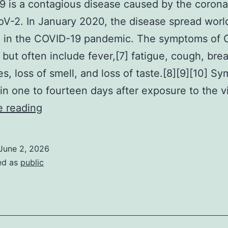
 is a contagious disease caused by the corona
-2. In January 2020, the disease spread worl
ng in the COVID-19 pandemic. The symptoms of 
 but often include fever,[7] fatigue, cough, bre
ies, loss of smell, and loss of taste.[8][9][10] 
n one to fourteen days after exposure to the v
Coronavirus
e reading
disease
2019
June 2, 2026
ed as
public