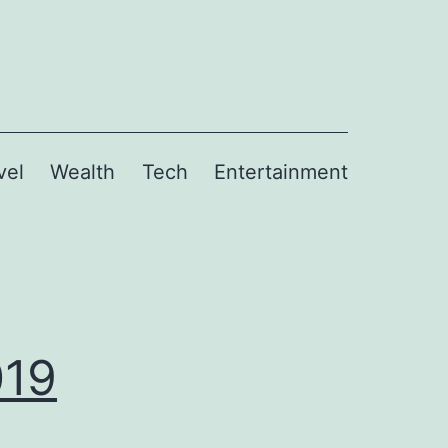
vel
Wealth
Tech
Entertainment
019