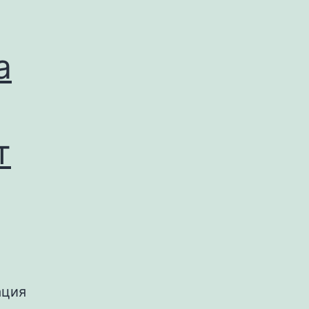
а
т
ация