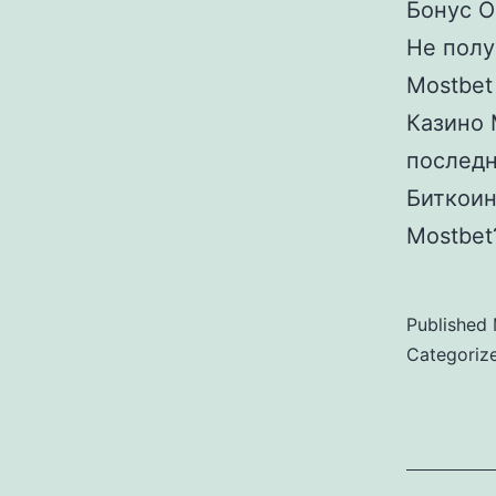
Бонус О
Не полу
Mostbet
Казино 
последн
Биткоин
Mostbe
Published
Categoriz