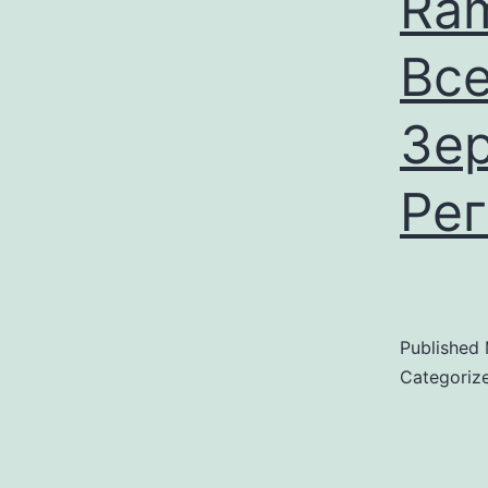
Ram
Все
Зер
Рег
Published
Categoriz