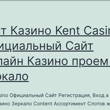
т Казино Kent Casi
ициальный Сайт
лайн Казино проем
ркало
sino Официальный Сайт Регистрация, Вход а
зино Зеркало Content Ассортимент Слотов 