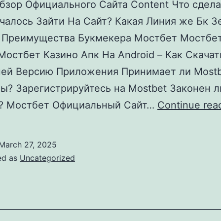
бзор Официального Сайта Content Что сдела
чалось Зайти На Сайт? Какая Линия же Бк З
 Преимущества Букмекера Мостбет Мостбе
Мостбет Казино Апк На Android – Как Скачат
ей Версию Приложения Принимает ли Mostb
ы? Зарегистрируйтесь на Mostbet Законен л
t? Мостбет Официальный Сайт…
Continue rea
March 27, 2025
ed as
Uncategorized