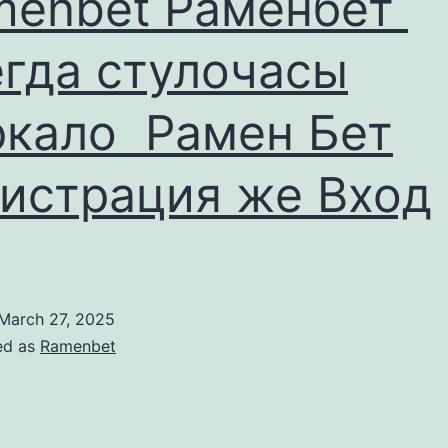
enbet Раменбет ️
35
000
гда стулочасы
кало ️ Рамен Бет
истрация же Вход
March 27, 2025
ed as
Ramenbet