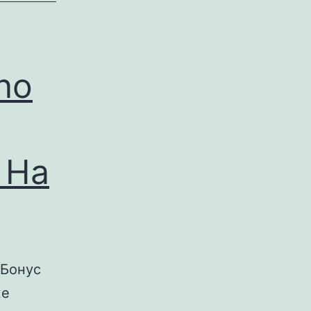
no
 На
 Бонус
же